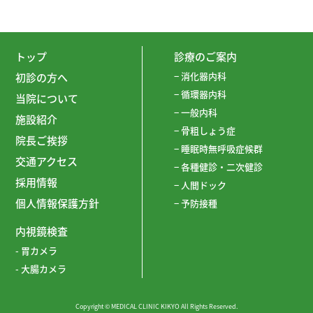
トップ
診療のご案内
−
消化器内科
初診の方へ
−
循環器内科
当院について
−
一般内科
施設紹介
−
骨粗しょう症
院長ご挨拶
−
睡眠時無呼吸症候群
交通アクセス
−
各種健診・二次健診
採用情報
−
人間ドック
個人情報保護方針
−
予防接種
内視鏡検査
-
胃カメラ
-
大腸カメラ
Copyright © MEDICAL CLINIC KIKYO All Rights Reserved.